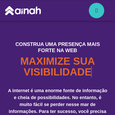
CONSTRUA UMA PRESENÇA MAIS
FORTE NA WEB
MAXIMIZE SUA
V
I
S
I
B
I
L
I
D
A
D
E
A internet é uma enorme fonte de informação
e cheia de possibilidades. No entanto, é
muito fácil se perder nesse mar de
informações. Para ter sucesso, você precisa